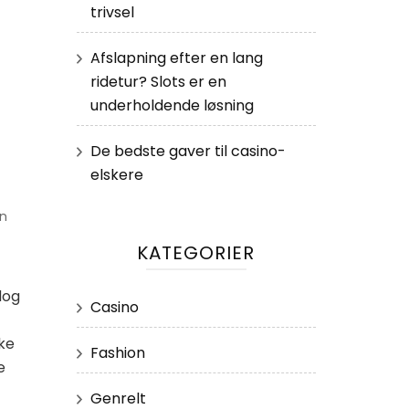
trivsel
Afslapning efter en lang
ridetur? Slots er en
underholdende løsning
-
De bedste gaver til casino-
elskere
en
KATEGORIER
dog
Casino
rke
Fashion
e
Genrelt