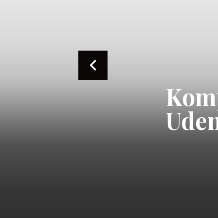
Så
En