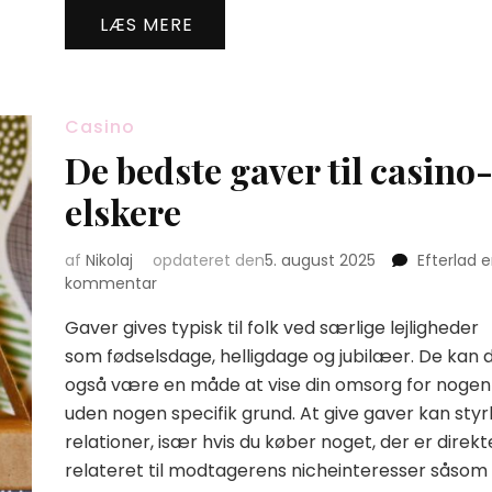
løsning
LÆS MERE
Casino
De bedste gaver til casino
elskere
af
Nikolaj
opdateret den
5. august 2025
Efterlad 
on
kommentar
De
Gaver gives typisk til folk ved særlige lejligheder
bedste
gaver
som fødselsdage, helligdage og jubilæer. De kan 
til
også være en måde at vise din omsorg for nogen
casino-
uden nogen specifik grund. At give gaver kan sty
elskere
relationer, især hvis du køber noget, der er direkt
relateret til modtagerens nicheinteresser såsom