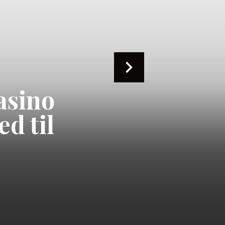
rne
r
tet