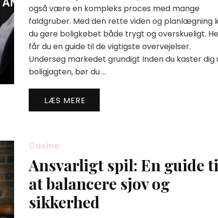
at
også være en kompleks proces med mange
navigere
faldgruber. Med den rette viden og planlægning 
boligkøbsjungle
du gøre boligkøbet både trygt og overskueligt. H
får du en guide til de vigtigste overvejelser.
Undersøg markedet grundigt Inden du kaster dig u
boligjagten, bør du …
LÆS MERE
Casino
Ansvarligt spil: En guide ti
at balancere sjov og
sikkerhed