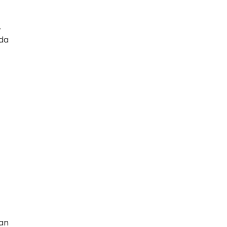
.
 da
kan