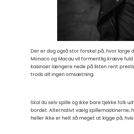
Der er dog også stor forskel på, hvor large
Monaco og Macau vil formentlig kræve fuld 
kasinoer længere nede på listen rent presti
trods alt ingen omsætning.
Skal du selv spille og ikke bare tjekke folk u
bordet. Alternativt vælg spillemaskinerne, hv
heller ikke er helt så meget at kigge på, hvi