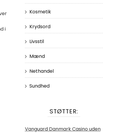
Kosmetik
ver
Krydsord
d i
Livsstil
Mænd
Nethandel
Sundhed
STØTTER:
Vanguard Danmark Casino uden