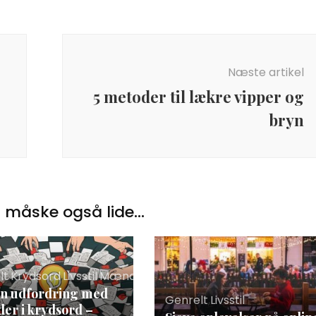
Næste artikel
5 metoder til lækre vipper og
bryn
 måske også lide...
lt
,
Krydsord
,
Livsstil
,
Mænd
in udfordring med
Genrelt
,
Livsstil
der i krydsord –