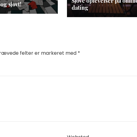
Sjove oplevelser på onlin
og sjovt!
dating
rævede felter er markeret med
*