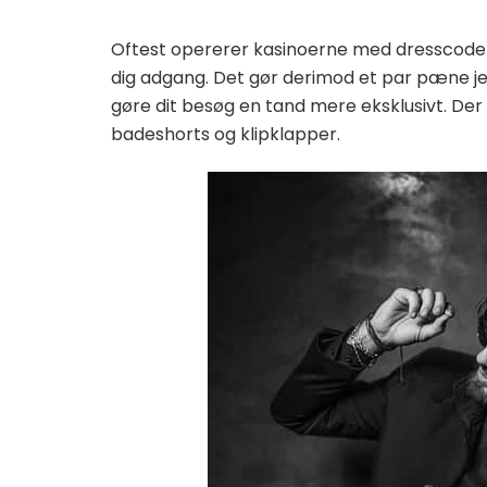
Oftest opererer kasinoerne med dresscoden 
dig adgang. Det gør derimod et par pæne je
gøre dit besøg en tand mere eksklusivt. Der e
badeshorts og klipklapper.