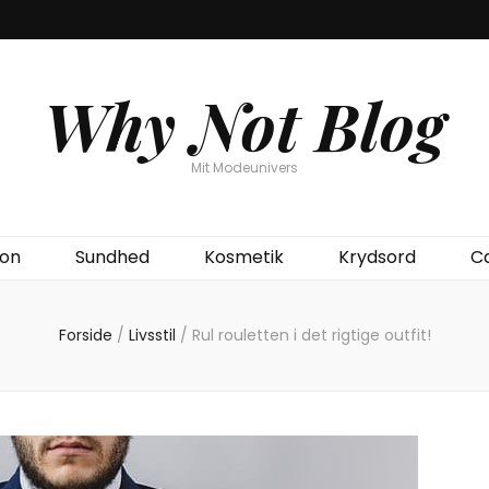
Why Not Blog
Mit Modeunivers
ion
Sundhed
Kosmetik
Krydsord
C
Forside
/
Livsstil
/
Rul rouletten i det rigtige outfit!