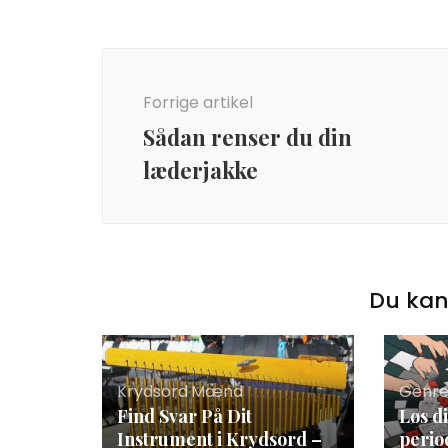
Indlægsnavigation
Forrige artikel
Sådan renser du din
læderjakke
Du kan
Krydsord
,
Mænd
Genre
Find Svar På Dit
Løs d
Instrument i Krydsord –
perio