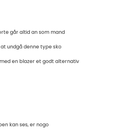
orte går altid an som mand
v at undgå denne type sko
t med en blazer et godt alternativ
ben kan ses, er nogo