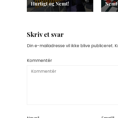
Hurtigt og Nemt!
Nemt 
Skriv et svar
Din e-mailadresse vil ikke blive publiceret.
K
Kommentér