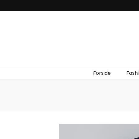
Forside
Fash