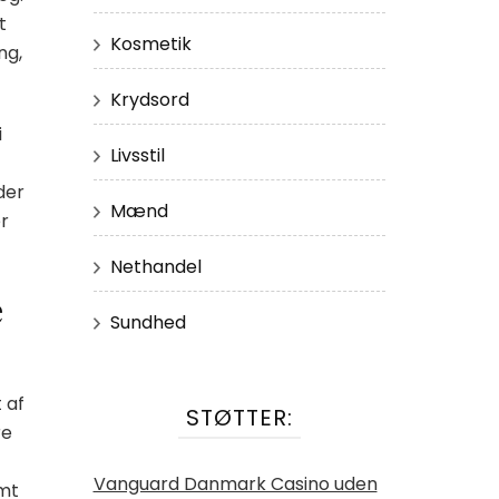
t
Kosmetik
ng,
Krydsord
i
Livsstil
der
Mænd
r
Nethandel
e
Sundhed
 af
STØTTER:
re
Vanguard Danmark Casino uden
omt