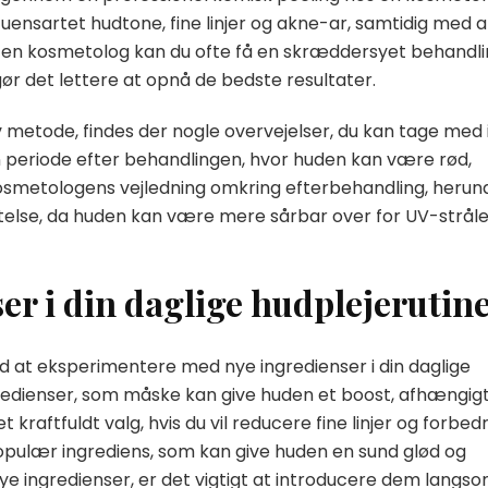
nsartet hudtone, fine linjer og akne-ar, samtidig med a
 en kosmetolog kan du ofte få en skræddersyet behandli
gør det lettere at opnå de bedste resultater.
metode, findes der nogle overvejelser, du kan tage med 
n periode efter behandlingen, hvor huden kan være rød,
ge kosmetologens vejledning omkring efterbehandling, herun
telse, da huden kan være mere sårbar over for UV-stråle
er i din daglige hudplejerutin
 at eksperimentere med nye ingredienser i din daglige
gredienser, som måske kan give huden et boost, afhængigt
kraftfuldt valg, hvis du vil reducere fine linjer og forbed
populær ingrediens, som kan give huden en sund glød og
nye ingredienser, er det vigtigt at introducere dem langs