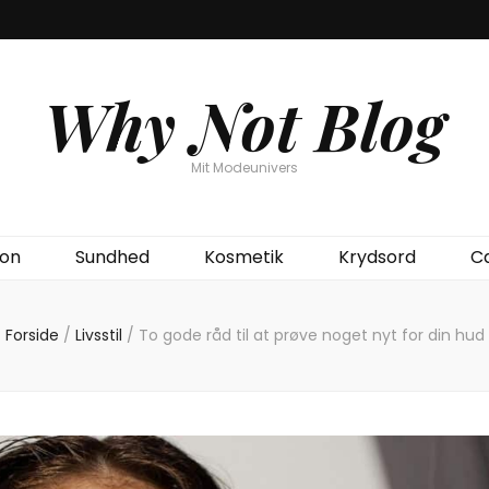
Why Not Blog
Mit Modeunivers
ion
Sundhed
Kosmetik
Krydsord
C
Forside
/
Livsstil
/
To gode råd til at prøve noget nyt for din hud