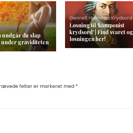
Genrelt
,
Hjemmet
,
Krydsord
,
Løsning til ‘komponist
l
krydsord’ | Find svaret og
 undgår du slap
løsningen her!
 under graviditeten
rævede felter er markeret med
*