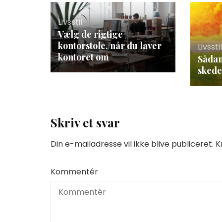
Livsstil
Vælg de rigtige
kontorstole, når du laver
Livssti
kontoret om
Sådan
skede
Skriv et svar
Din e-mailadresse vil ikke blive publiceret.
K
Kommentér