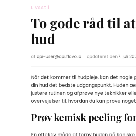
Livsstil
To gode råd til a
hud
af
api-user@api.flavo.io
opdateret den
7. juli 20
Når det kommer til hudpleje, kan det nogle
din hud det bedste udgangspunkt. Huden ænd
justere rutinen og afprøve nye teknikker ell
overvejelser til, hvordan du kan prøve noget 
Prøv kemisk peeling fo
En effektiv måde at forny huden på kan ske