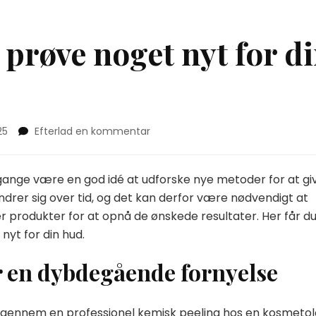
t prøve noget nyt for d
on
25
Efterlad en kommentar
To
gode
råd
 gange være en god idé at udforske nye metoder for at gi
til
rer sig over tid, og det kan derfor være nødvendigt at
at
er produkter for at opnå de ønskede resultater. Her får du
prøve
nyt for din hud.
noget
nyt
r en dybdegående fornyelse
for
din
hud
 gennem en professionel kemisk peeling hos en kosmetol