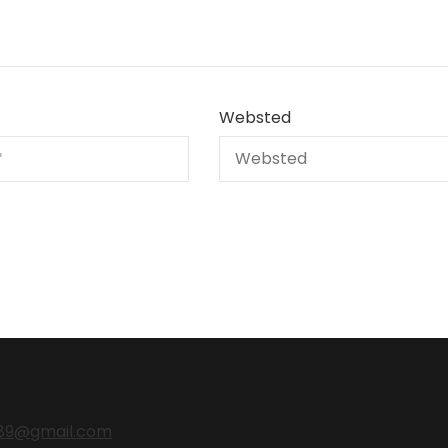
Websted
nz89@gmail.com