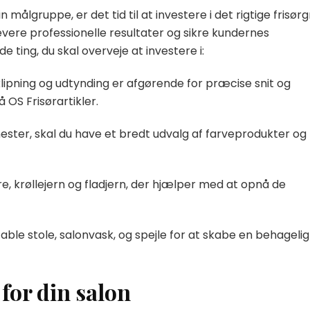
målgruppe, er det tid til at investere i det rigtige frisørgr
 levere professionelle resultater og sikre kundernes
 ting, du skal overveje at investere i:
 klipning og udtynding er afgørende for præcise snit og
 OS Frisørartikler.
nester, skal du have et bredt udvalg af farveprodukter og
re, krøllejern og fladjern, der hjælper med at opnå de
able stole, salonvask, og spejle for at skabe en behagelig
 for din salon