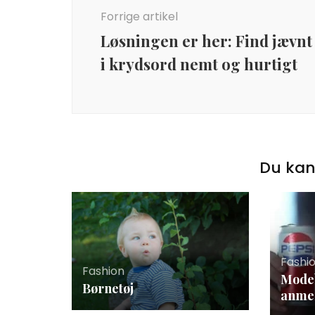
Forrige artikel
Løsningen er her: Find jævnt
i krydsord nemt og hurtigt
Du kan
Fashi
Fashion
Modeb
Børnetøj
anme