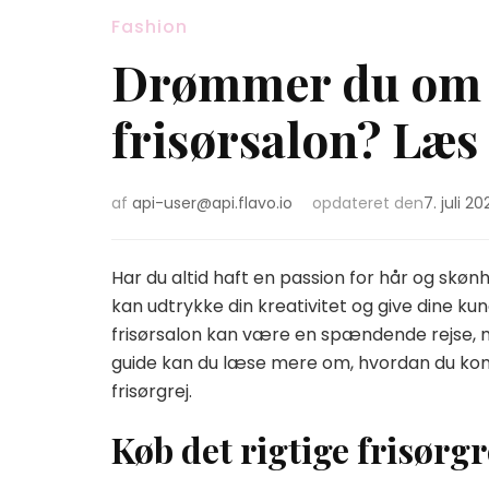
Fashion
Drømmer du om a
frisørsalon? Læs
af
api-user@api.flavo.io
opdateret den
7. juli 20
Har du altid haft en passion for hår og skø
kan udtrykke din kreativitet og give dine k
frisørsalon kan være en spændende rejse, 
guide kan du læse mere om, hvordan du komm
frisørgrej.
Køb det rigtige frisørgr