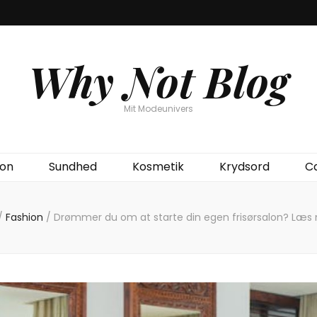
Why Not Blog
Mit Modeunivers
ion
Sundhed
Kosmetik
Krydsord
C
/
Fashion
/
Drømmer du om at starte din egen frisørsalon? Læs