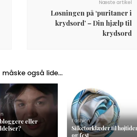
Næste artikel
Løsningen på ‘puritaner i
krydsord’ – Din hjælp til
krydsord
 måske også lide...
on
Fashion
loggere eller
Silketørklæder til højtide
ldelser?
og fest