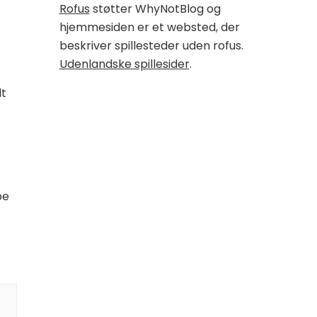
Rofus
støtter WhyNotBlog og
hjemmesiden er et websted, der
beskriver spillesteder uden rofus.
Udenlandske spillesider
.
lt
pe