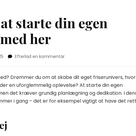
t starte din egen
 med her
on
25
Efterlad en kommentar
Drømmer
du
om
nhed? Drømmer du om at skabe dit eget frisørunivers, hvor
at
under en uforglemmelig oplevelse? At starte din egen
starte
men det kræver grundig planlægning og dedikation. I de
din
er i gang – det er for eksempel vigtigt at have det ret
egen
frisørsalon?
Læs
med
ej
her