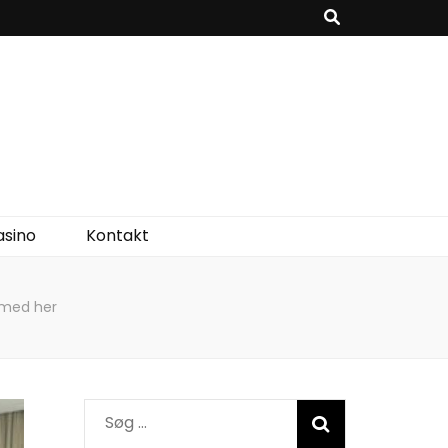
asino
Kontakt
 med her
Søg
efter: