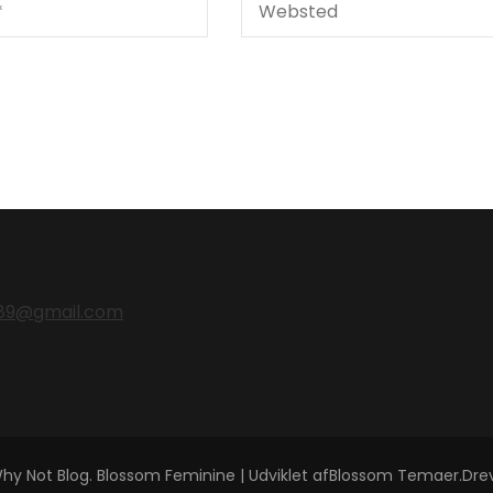
nz89@gmail.com
hy Not Blog
.
Blossom Feminine | Udviklet af
Blossom Temaer
.Dre