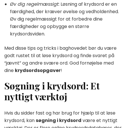
Øv dig regelmæssigt:
Løsning af krydsord er en
færdighed, der kræver øvelse og vedholdenhed.
Øv dig regelmæssigt for at forbedre dine
færdigheder og opbygge en større
krydsordsviden.
Med disse tips og tricks i baghovedet bør du være
godt rustet til at løse krydsord og finde svaret på
“jævnt” og andre svære ord. God fornøjelse med
dine
krydsordsopgaver
!
Søgning i krydsord: Et
nyttigt værktøj
Hvis du sidder fast og har brug for hjælp til at løse
krydsord, kan
søgning i krydsord
være et nyttigt
værktøj. Der er flere online krydsordsdatabaser, der