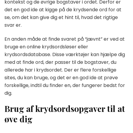
kontekst og de øvrige bogstaver i ordet. Derfor er
det en god ide at kigge på de krydsende ord for at
se, om det kan give dig et hint til, hvad det rigtige
svar er.
En anden måde at finde svaret på “jævnt” er ved at
bruge en online krydsordsløser eller
krydsordsdatabase. Disse værktøjer kan hjælpe dig
med at finde ord, der passer til de bogstaver, du
allerede har i krydsordet. Der er flere forskellige
sites, du kan bruge, og det er en god ide at prøve
forskellige, indtil du finder en, der fungerer bedst for
dig.
Brug af krydsordsopgaver til at
øve dig