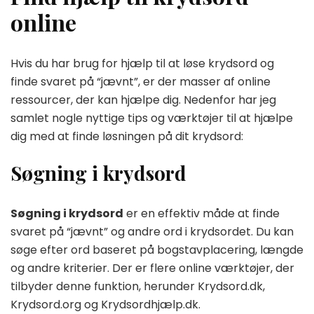
online
Hvis du har brug for hjælp til at løse krydsord og
finde svaret på “jævnt”, er der masser af online
ressourcer, der kan hjælpe dig. Nedenfor har jeg
samlet nogle nyttige tips og værktøjer til at hjælpe
dig med at finde løsningen på dit krydsord:
Søgning i krydsord
Søgning i krydsord
er en effektiv måde at finde
svaret på “jævnt” og andre ord i krydsordet. Du kan
søge efter ord baseret på bogstavplacering, længde
og andre kriterier. Der er flere online værktøjer, der
tilbyder denne funktion, herunder Krydsord.dk,
Krydsord.org og Krydsordhjælp.dk.