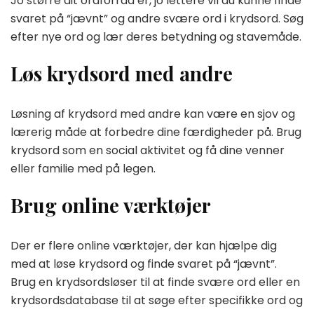
Jo større dit ordforråd er, jo lettere vil du kunne finde
svaret på “jævnt” og andre svære ord i krydsord. Søg
efter nye ord og lær deres betydning og stavemåde.
Løs krydsord med andre
Løsning af krydsord med andre kan være en sjov og
lærerig måde at forbedre dine færdigheder på. Brug
krydsord som en social aktivitet og få dine venner
eller familie med på legen.
Brug online værktøjer
Der er flere online værktøjer, der kan hjælpe dig
med at løse krydsord og finde svaret på “jævnt”.
Brug en krydsordsløser til at finde svære ord eller en
krydsordsdatabase til at søge efter specifikke ord og