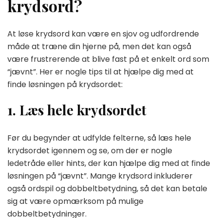
krydsord?
At løse krydsord kan være en sjov og udfordrende
måde at træne din hjerne på, men det kan også
være frustrerende at blive fast på et enkelt ord som
“jævnt”. Her er nogle tips til at hjælpe dig med at
finde løsningen på krydsordet:
1. Læs hele krydsordet
Før du begynder at udfylde felterne, så læs hele
krydsordet igennem og se, om der er nogle
ledetråde eller hints, der kan hjælpe dig med at finde
løsningen på “jævnt”. Mange krydsord inkluderer
også ordspil og dobbeltbetydning, så det kan betale
sig at være opmærksom på mulige
dobbeltbetydninger.