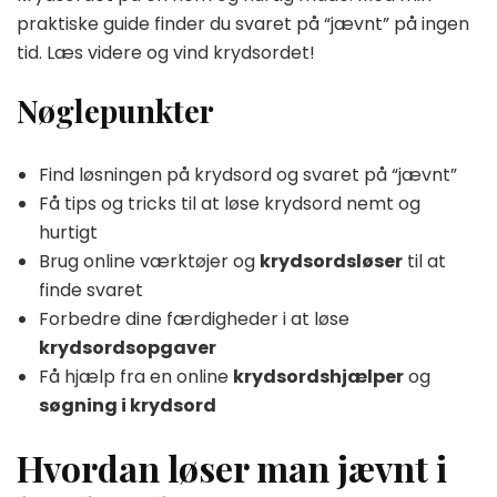
praktiske guide finder du svaret på “jævnt” på ingen
krydsord
nemt
tid. Læs videre og vind krydsordet!
og
hurtigt
Nøglepunkter
Find løsningen på krydsord og svaret på “jævnt”
Få tips og tricks til at løse krydsord nemt og
hurtigt
Brug online værktøjer og
krydsordsløser
til at
finde svaret
Forbedre dine færdigheder i at løse
krydsordsopgaver
Få hjælp fra en online
krydsordshjælper
og
søgning i krydsord
Hvordan løser man jævnt i