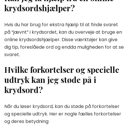
krydsordshjælper?
Hvis du har brug for ekstra hjælp til at finde svaret
på “jævnt” i krydsordet, kan du overveje at bruge en
online krydsordshjælper. Disse værktøjer kan give
dig tip, foreslåede ord og endda muligheden for at se
svaret.
Hvilke forkortelser og specielle
udtryk kan jeg støde på i
krydsord?
Når du løser krydsord, kan du støde på forkortelser
og specielle udtryk. Her er nogle fælles forkortelser
og deres betydning: