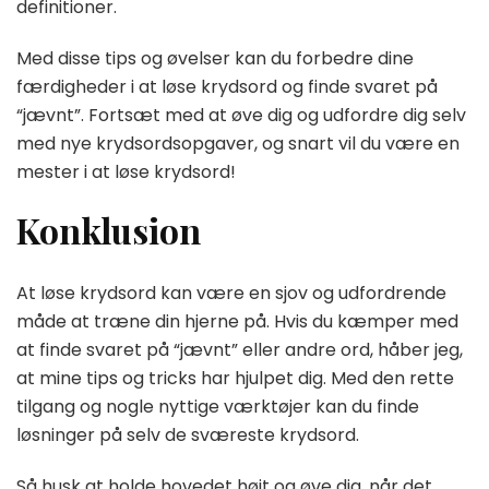
definitioner.
Med disse tips og øvelser kan du forbedre dine
færdigheder i at løse krydsord og finde svaret på
“jævnt”. Fortsæt med at øve dig og udfordre dig selv
med nye krydsordsopgaver, og snart vil du være en
mester i at løse krydsord!
Konklusion
At løse krydsord kan være en sjov og udfordrende
måde at træne din hjerne på. Hvis du kæmper med
at finde svaret på “jævnt” eller andre ord, håber jeg,
at mine tips og tricks har hjulpet dig. Med den rette
tilgang og nogle nyttige værktøjer kan du finde
løsninger på selv de sværeste krydsord.
Så husk at holde hovedet højt og øve dig, når det