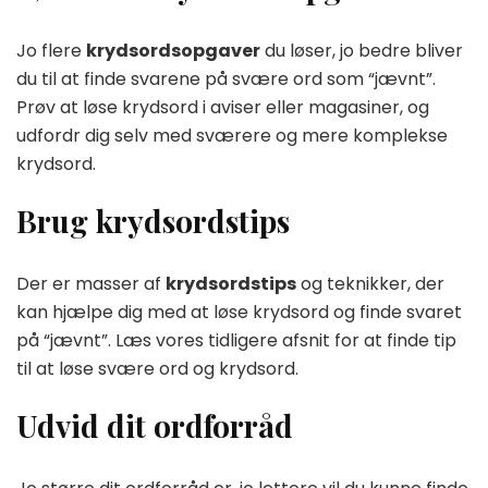
Jo flere
krydsordsopgaver
du løser, jo bedre bliver
du til at finde svarene på svære ord som “jævnt”.
Prøv at løse krydsord i aviser eller magasiner, og
udfordr dig selv med sværere og mere komplekse
krydsord.
Brug krydsordstips
Der er masser af
krydsordstips
og teknikker, der
kan hjælpe dig med at løse krydsord og finde svaret
på “jævnt”. Læs vores tidligere afsnit for at finde tip
til at løse svære ord og krydsord.
Udvid dit ordforråd