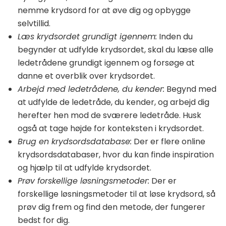
nemme krydsord for at øve dig og opbygge
selvtillid.
Læs krydsordet grundigt igennem:
Inden du
begynder at udfylde krydsordet, skal du læse alle
ledetrådene grundigt igennem og forsøge at
danne et overblik over krydsordet.
Arbejd med ledetrådene, du kender:
Begynd med
at udfylde de ledetråde, du kender, og arbejd dig
herefter hen mod de sværere ledetråde. Husk
også at tage højde for konteksten i krydsordet.
Brug en krydsordsdatabase:
Der er flere online
krydsordsdatabaser, hvor du kan finde inspiration
og hjælp til at udfylde krydsordet.
Prøv forskellige løsningsmetoder:
Der er
forskellige løsningsmetoder til at løse krydsord, så
prøv dig frem og find den metode, der fungerer
bedst for dig.