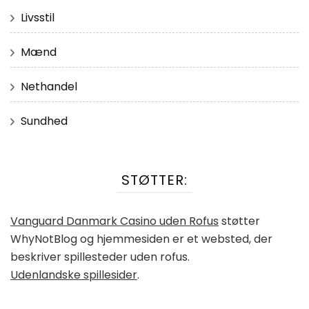
Livsstil
Mænd
Nethandel
Sundhed
STØTTER:
Vanguard Danmark Casino uden Rofus
støtter
WhyNotBlog og hjemmesiden er et websted, der
beskriver spillesteder uden rofus.
Udenlandske spillesider
.