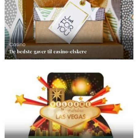
Casino
De bedste gaver til casino-elskere