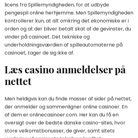
licens fra Spillemyndigheden, for at udbyde
pengespil online herhjemme. Men Spillemyndigheden
kontrollerer kun, at alt omkring det økonomiske er i
orden og at der bliver betalt skat af de gevinster, du
vinder på casinoet. Det tekniske og
underholdningsværdien af spilleautomaterne på
casinoet, tager de sig ikke af.
Læs casino anmeldelser på
nettet
Men heldigvis kan du finde masser af sider på nettet,
der anmelder og sammenligner online casinoer. En
af dem er onlinecasinoer.com. Her kan du få en
oversigt over de bedste danske casino-sites, hvor
store velkomstbonusser, de giver, samt sitets