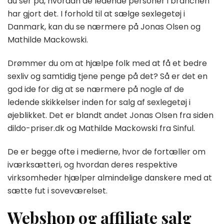
du ser på, hvordan de ledende personer i branchen
førende
har gjort det. I forhold til at sælge sexlegetøj i
personer
Danmark, kan du se nærmere på Jonas Olsen og
inden
for
Mathilde Mackowski.
den
danske
Drømmer du om at hjælpe folk med at få et bedre
sexbranche
sexliv og samtidig tjene penge på det? Så er det en
god ide for dig at se nærmere på nogle af de
ledende skikkelser inden for salg af sexlegetøj i
øjeblikket. Det er blandt andet Jonas Olsen fra siden
dildo-priser.dk og Mathilde Mackowski fra Sinful.
De er begge ofte i medierne, hvor de fortæller om
iværksætteri, og hvordan deres respektive
virksomheder hjælper almindelige danskere med at
sætte fut i soveværelset.
Webshop og affiliate salg