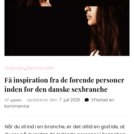
Genrelt
,
Nethandel
Få inspiration fra de førende personer
inden for den danske sexbranche
af
админ
opdateret den
7. juli 2025
Efterlad en
on
kommentar
Få
inspiration
fra
Når du vil ind i en branche, er det altid en god ide, at
de