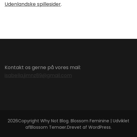
Udenlandske spillesider
.
Kontakt os gerne på vores mail:
isabella.jimnz89@gmail.com
2026Copyright
Why Not Blog
.
Blossom Feminine | Udviklet
af
Blossom Temaer
.Drevet af
WordPress
.