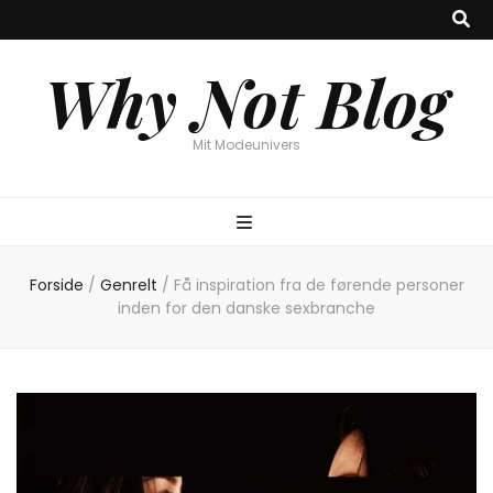
Why Not Blog
Mit Modeunivers
Forside
/
Genrelt
/
Få inspiration fra de førende personer
inden for den danske sexbranche