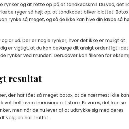
e rynker og at rette op på et tandkødssmil. Du ved, det li
æbe ryger så højt op, at tandkødet bliver blottet. Botox
kan rynke så meget, og så de ikke kan hive din læbe så hø
 og ar ud. Der er nogle rynker, hvor det ikke er muligt at
g er vigtigt, at du kan bevæge dit ansigt ordentligt i det
e rynker ved munden. Derudover kan filleren for eksem
gt resultat
erner, der har fået så meget botox, at de nærmest ikke kan
evet helt overdimensioneret store. Bevares, det kan se
ynker, men når de nu lever af at udtrykke sig med deres
dt valg, de har truffet.