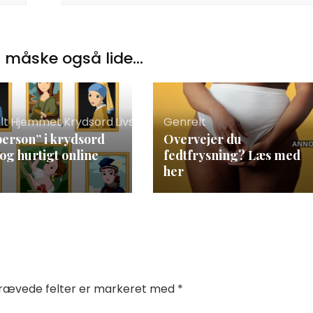
 måske også lide...
lt
,
Hjemmet
,
Krydsord
,
Livsstil
Genrelt
person” i krydsord
Overvejer du
og hurtigt online
fedtfrysning? Læs med
her
rævede felter er markeret med
*