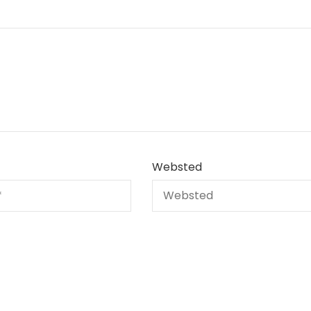
Websted