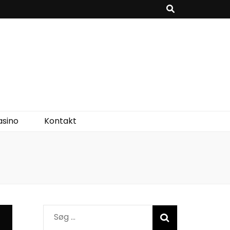
asino
Kontakt
Søg
efter: