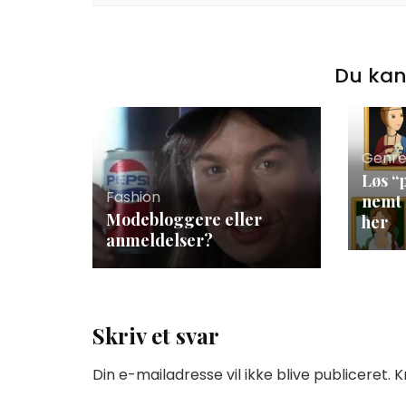
Du kan
Genre
Løs “
Fashion
nemt 
Modebloggere eller
her
anmeldelser?
Skriv et svar
Din e-mailadresse vil ikke blive publiceret.
K