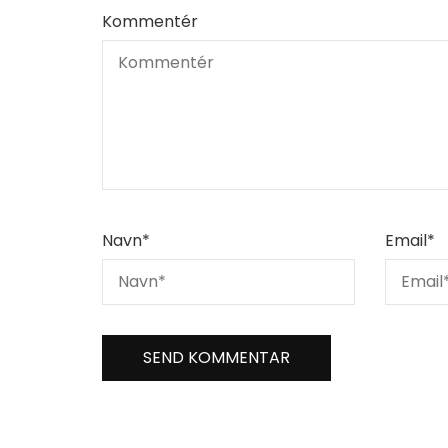
Kommentér
Navn
*
Email
*