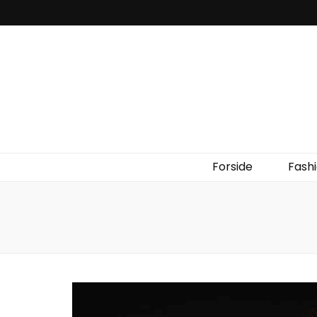
Forside
Fash