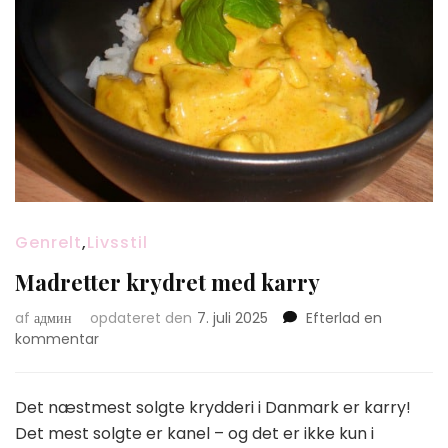
Genrelt
,
Livsstil
Madretter krydret med karry
af
админ
opdateret den
7. juli 2025
Efterlad en
on
kommentar
Madretter
krydret
med
Det næstmest solgte krydderi i Danmark er karry!
karry
Det mest solgte er kanel – og det er ikke kun i