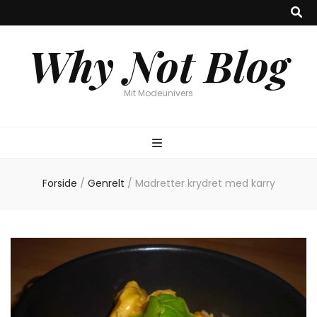
Why Not Blog
Mit Modeunivers
Forside
/
Genrelt
/
Madretter krydret med karry