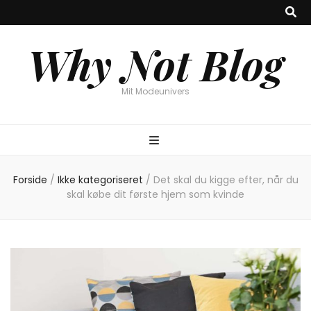
Why Not Blog
Mit Modeunivers
Forside
/
Ikke kategoriseret
/
Det skal du kigge efter, når du
skal købe dit første hjem som kvinde