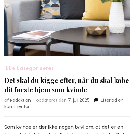
Ikke kategoriseret
Det skal du kigge efter, når du skal købe
dit første hjem som kvinde
af
Redaktion
opdateret den
7. juli 2025
Efterlad en
on
kommentar
Det
skal
du
Som kvinde er der ikke nogen tvivl om, at det er en
kigge