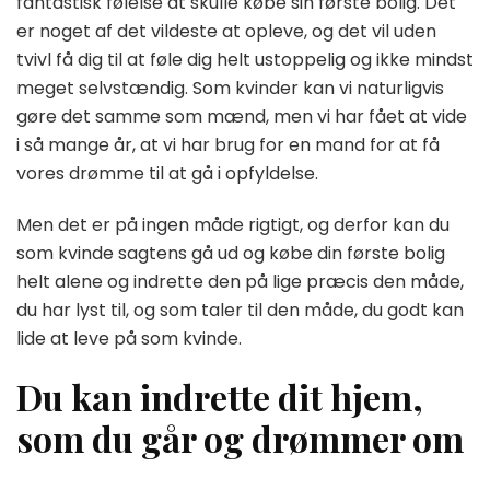
fantastisk følelse at skulle købe sin første bolig. Det
efter,
er noget af det vildeste at opleve, og det vil uden
når
tvivl få dig til at føle dig helt ustoppelig og ikke mindst
du
skal
meget selvstændig. Som kvinder kan vi naturligvis
købe
gøre det samme som mænd, men vi har fået at vide
dit
i så mange år, at vi har brug for en mand for at få
første
vores drømme til at gå i opfyldelse.
hjem
som
kvinde
Men det er på ingen måde rigtigt, og derfor kan du
som kvinde sagtens gå ud og købe din første bolig
helt alene og indrette den på lige præcis den måde,
du har lyst til, og som taler til den måde, du godt kan
lide at leve på som kvinde.
Du kan indrette dit hjem,
som du går og drømmer om