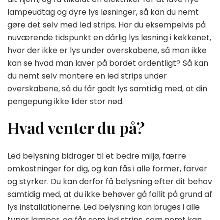
lampeudtag og dyre lys løsninger, så kan du nemt
gøre det selv med led strips. Har du eksempelvis på
nuværende tidspunkt en dårlig lys løsning i køkkenet,
hvor der ikke er lys under overskabene, så man ikke
kan se hvad man laver på bordet ordentligt? Så kan
du nemt selv montere en led strips under
overskabene, så du får godt lys samtidig med, at din
pengepung ikke lider stor nød.
Hvad venter du på?
Led belysning bidrager til et bedre miljø, færre
omkostninger for dig, og kan fås i alle former, farver
og styrker. Du kan derfor få belysning efter dit behov
samtidig med, at du ikke behøver gå fallit på grund af
lys installationerne. Led belysning kan bruges i alle
typer lamper, og fås som led strips, som nemt kan