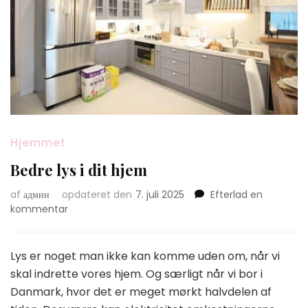
Hjemmet
Bedre lys i dit hjem
af
админ
opdateret den
7. juli 2025
Efterlad en
on
kommentar
Bedre
lys
i
Lys er noget man ikke kan komme uden om, når vi
dit
skal indrette vores hjem. Og særligt når vi bor i
hjem
Danmark, hvor det er meget mørkt halvdelen af