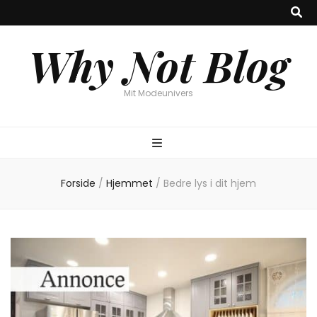
Why Not Blog
Mit Modeunivers
Forside
/
Hjemmet
/
Bedre lys i dit hjem