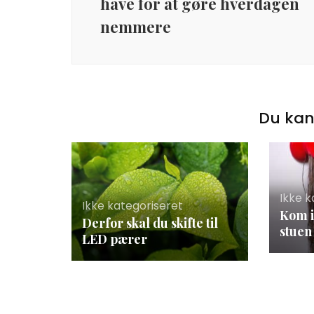
have for at gøre hverdagen
nemmere
Du kan
Ikke k
Ikke kategoriseret
Kom i
Derfor skal du skifte til
stuen
LED pærer