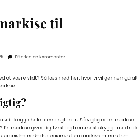
markise til
on
25
Efterlad en kommentar
Find
den
bedste
ed at være slidt? Så læs med her, hvor vi vil gennemgå al
markise
arkise.
til
campingturen
igtig?
n ødelægge hele campingferien. Så vigtig er en markise.
g? En markise giver dig først og fremmest skygge mod sol
campister er derfor enige i, at en markise er en af de