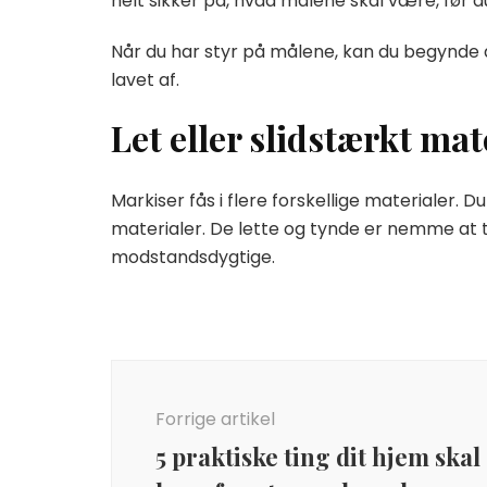
helt sikker på, hvad målene skal være, før d
Når du har styr på målene, kan du begynde a
lavet af.
Let eller slidstærkt mat
Markiser fås i flere forskellige materialer. D
materialer. De lette og tynde er nemme at 
modstandsdygtige.
Indlægsnavigation
Forrige artikel
5 praktiske ting dit hjem skal