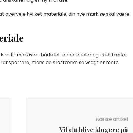
u anskaffer dig en ny markise.
t overveje hvilket materiale, din nye markise skal være
eriale
u kan få markiser i både lette materialer og i slidstærke
transportere, mens de slidstærke selvsagt er mere
Næste artikel
Vil du blive klogere på