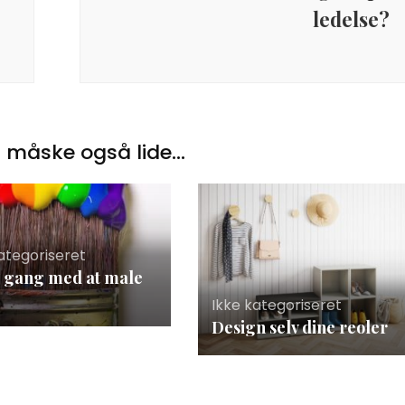
ledelse?
 måske også lide...
ategoriseret
 gang med at male
Ikke kategoriseret
Design selv dine reoler