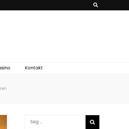
asino
Kontakt
uren
Søg
efter: