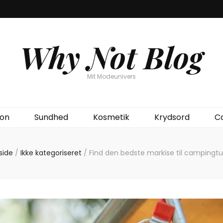
Why Not Blog
Mit Modeunivers
ion
Sundhed
Kosmetik
Krydsord
C
side
/
Ikke kategoriseret
/
Find den bedste markise til campingt