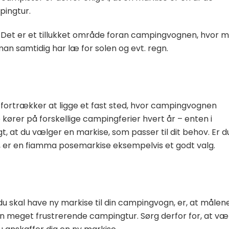
pingtur.
lt. Det er et tillukket område foran campingvognen, hvor 
n samtidig har læ for solen og evt. regn.
ortrækker at ligge et fast sted, hvor campingvognen
ører på forskellige campingferier hvert år – enten i
gt, at du vælger en markise, som passer til dit behov. Er d
, er en fiamma posemarkise eksempelvis et godt valg.
 du skal have ny markise til din campingvogn, er, at målen
 en meget frustrerende campingtur. Sørg derfor for, at v