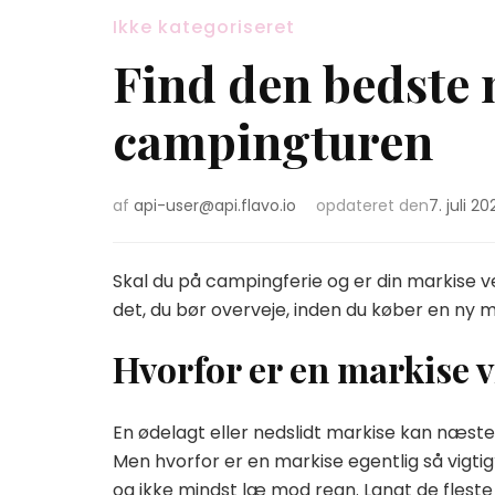
Ikke kategoriseret
Find den bedste 
campingturen
af
api-user@api.flavo.io
opdateret den
7. juli 20
Skal du på campingferie og er din markise v
det, du bør overveje, inden du køber en ny m
Hvorfor er en markise v
En ødelagt eller nedslidt markise kan næste
Men hvorfor er en markise egentlig så vigti
og ikke mindst læ mod regn. Langt de fleste 