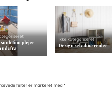
ategoriseret
Ikke kategoriseret
 sunlotion plejer
Design selv dine reoler
 udefra
rævede felter er markeret med
*