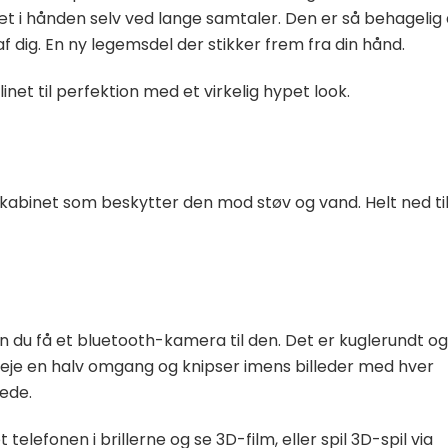
ræt i hånden selv ved lange samtaler. Den er så behagelig 
l af dig. En ny legemsdel der stikker frem fra din hånd.
net til perfektion med et virkelig hypet look.
lkabinet som beskytter den mod støv og vand. Helt ned til
kan du få et bluetooth-kamera til den. Det er kuglerundt og
 dreje en halv omgang og knipser imens billeder med hver
lede.
telefonen i brillerne og se 3D-film, eller spil 3D-spil via