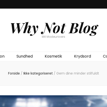
Why Not Blog
Mit Modeunivers
ion
Sundhed
Kosmetik
Krydsord
C
Forside
/
Ikke kategoriseret
/
Gem dine minder stilfuldt