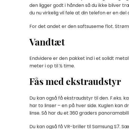
den ligger godt i hånden så du ikke bliver t
du nu virkelig vil føle at din telefon er en de
For det andet er den saftsuseme flot. Strømli
Vandtæt
Endvidere er den pakket ind i et solidt meta
meter i op til ½ time.
Fås med ekstraudstyr
Du kan også få ekstraudstyr til den. F.eks. 
har to linser – en på hver side. Kuglen kan
linse. Så har du et 360 graders panoramabil
Du kan også få VR-briller til Samsung S7. Sæt 