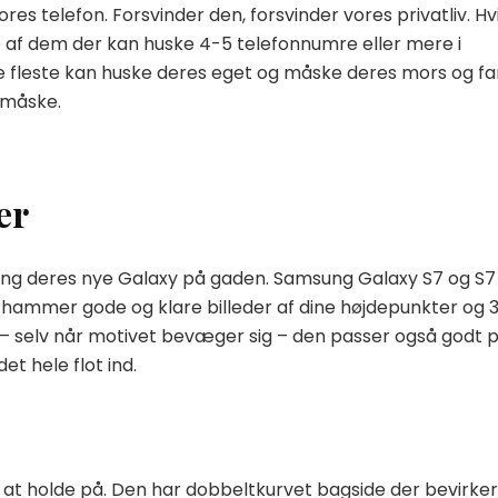
es telefon. Forsvinder den, forsvinder vores privatliv. Hv
e af dem der kan huske 4-5 telefonnumre eller mere i
De fleste kan huske deres eget og måske deres mors og fa
 måske.
er
ung deres nye Galaxy på gaden. Samsung Galaxy S7 og S7
r hammer gode og klare billeder af dine højdepunkter og 
 selv når motivet bevæger sig – den passer også godt 
et hele flot ind.
 at holde på. Den har dobbeltkurvet bagside der bevirker