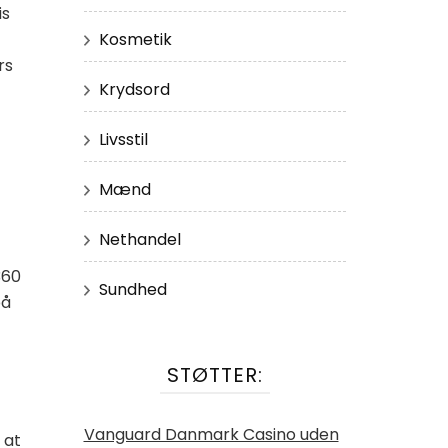
is
Kosmetik
rs
Krydsord
Livsstil
Mænd
Nethandel
360
Sundhed
på
STØTTER:
Vanguard Danmark Casino uden
 at