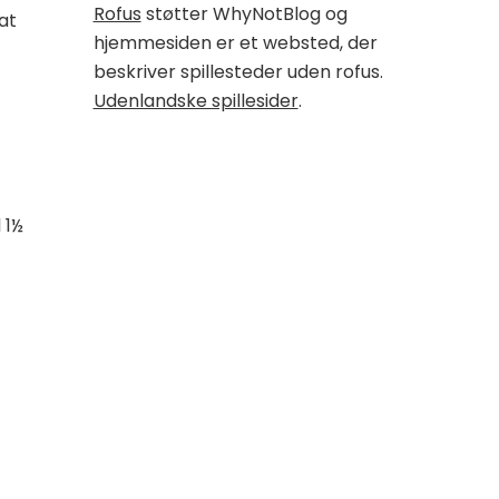
Rofus
støtter WhyNotBlog og
at
hjemmesiden er et websted, der
beskriver spillesteder uden rofus.
Udenlandske spillesider
.
 1½