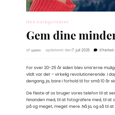
Ikke kategoriseret
Gem dine minder 
af
админ
opdateret den
7. juli 2025
Efterla
For over 20-25 år siden blev sms’erne muli
vildt var det – virkelig revolutionerende. I
dengang, ja, bare i forhold til for små 10 år 
De fleste af os bruger vores telefon til at s
hinanden med, til at fotografere med, til at o
på og meget, meget mere. Nå ja, og så til a