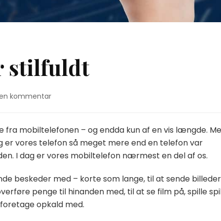
stilfuldt
on
d en kommentar
Gem
dine
minder
ge fra mobiltelefonen – og endda kun af en vis længde. M
stilfuldt
 dag er vores telefon så meget mere end en telefon var
siden. I dag er vores mobiltelefon nærmest en del af os.
ende beskeder med – korte som lange, til at sende billeder 
verføre penge til hinanden med, til at se film på, spille spi
t foretage opkald med.