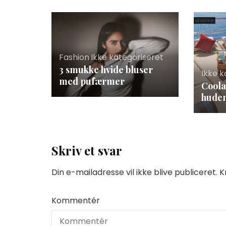
Fashion
,
Ikke kategoriseret
3 smukke hvide bluser
Ikke k
med pufærmer
Coola
huden
Skriv et svar
Din e-mailadresse vil ikke blive publiceret.
K
Kommentér