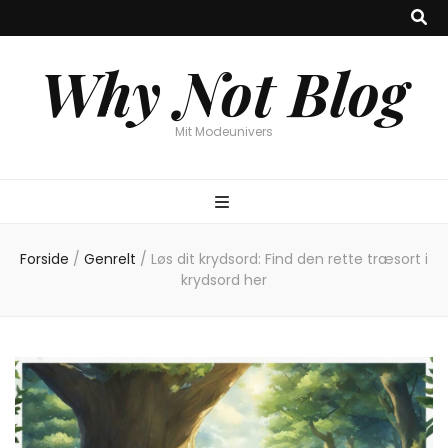
Why Not Blog
Mit Modeunivers
Forside
/
Genrelt
/
Løs dit krydsord: Find den rette træsort i
krydsord her