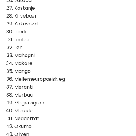
Jatoba
Kastanje
Kirsebær
Kokosnød
Lærk
Limba
Løn
Mahogni
Makore
Mango
Mellemeuropæisk eg
Meranti
Merbau
Mogensgran
Morado
Nøddetræ
Okume
Oliven