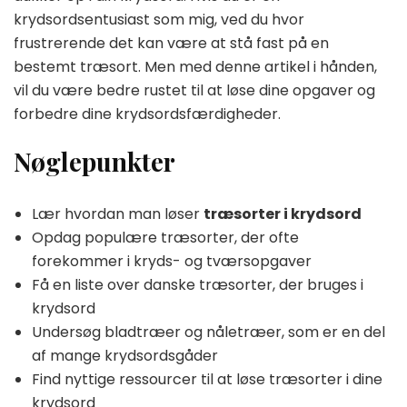
krydsordsentusiast som mig, ved du hvor
træsort
i
frustrerende det kan være at stå fast på en
krydsord
bestemt træsort. Men med denne artikel i hånden,
her
vil du være bedre rustet til at løse dine opgaver og
forbedre dine krydsordsfærdigheder.
Nøglepunkter
Lær hvordan man løser
træsorter i krydsord
Opdag populære træsorter, der ofte
forekommer i kryds- og tværsopgaver
Få en liste over danske træsorter, der bruges i
krydsord
Undersøg bladtræer og nåletræer, som er en del
af mange krydsordsgåder
Find nyttige ressourcer til at løse træsorter i dine
krydsord