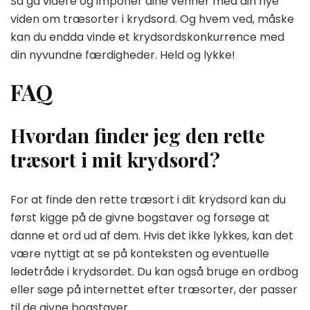
Så gå videre og imponer dine venner med din nye
viden om træsorter i krydsord. Og hvem ved, måske
kan du endda vinde et krydsordskonkurrence med
din nyvundne færdigheder. Held og lykke!
FAQ
Hvordan finder jeg den rette
træsort i mit krydsord?
For at finde den rette træsort i dit krydsord kan du
først kigge på de givne bogstaver og forsøge at
danne et ord ud af dem. Hvis det ikke lykkes, kan det
være nyttigt at se på konteksten og eventuelle
ledetråde i krydsordet. Du kan også bruge en ordbog
eller søge på internettet efter træsorter, der passer
til de givne bogstaver.