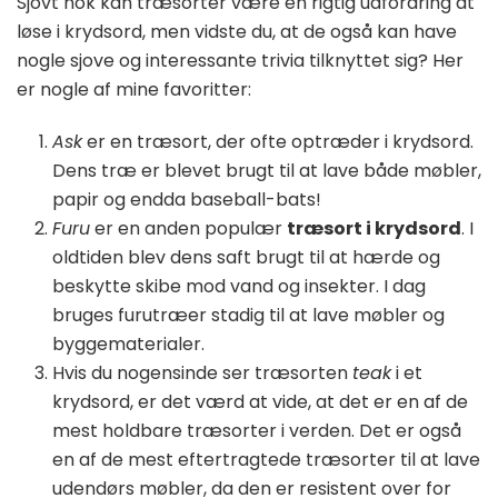
Sjovt nok kan træsorter være en rigtig udfordring at
løse i krydsord, men vidste du, at de også kan have
nogle sjove og interessante trivia tilknyttet sig? Her
er nogle af mine favoritter:
Ask
er en træsort, der ofte optræder i krydsord.
Dens træ er blevet brugt til at lave både møbler,
papir og endda baseball-bats!
Furu
er en anden populær
træsort i krydsord
. I
oldtiden blev dens saft brugt til at hærde og
beskytte skibe mod vand og insekter. I dag
bruges furutræer stadig til at lave møbler og
byggematerialer.
Hvis du nogensinde ser træsorten
teak
i et
krydsord, er det værd at vide, at det er en af de
mest holdbare træsorter i verden. Det er også
en af de mest eftertragtede træsorter til at lave
udendørs møbler, da den er resistent over for