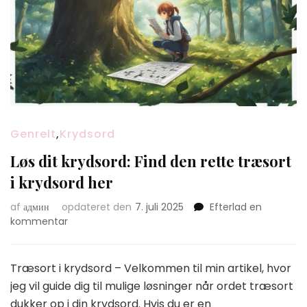
Genrelt
,
Krydsord
Løs dit krydsord: Find den rette træsort
i krydsord her
af
админ
opdateret den
7. juli 2025
Efterlad en
on
kommentar
Løs
dit
krydsord:
Træsort i krydsord – Velkommen til min artikel, hvor
Find
jeg vil guide dig til mulige løsninger når ordet træsort
den
dukker op i din krydsord. Hvis du er en
rette