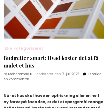
Ikke kategoriseret
Budgetter smart: Hvad koster det at få
malet et hus
af
Mohammad K
opdateret den
7. juli 2025
Efterlad
on
en kommentar
Budgetter
smart:
Hvad
Når et hus skal have en opfriskning eller en helt
koster
ny farve på facaden, er det et spørgsmål mange
det