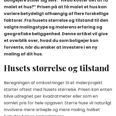
boligejere stiller sig selv: “Hvad koster det at få
at
malet et hus?” Prisen på at få malet et hus kan
få
malet
variere betydeligt afhængig af flere forskellige
et
faktorer. Fra husets størrelse og tilstand til den
hus
valgte malingstype og malerens erfaring og
geografiske beliggenhed. Denne artikel vil give
et overblik over, hvad du som boligejer kan
forvente, når du ønsker at investere i en ny
maling af dit hus.
Husets størrelse og tilstand
Beregningen af omkostninger til et malerprojekt
starter oftest med husets størrelse. Prisen kan enten
blive udregnet per kvadratmeter eller som en
samlet pris for hele opgaven. Større huse vil naturligt
involvere mere arbejde og mere maling, hvilket