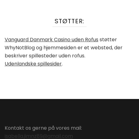
STØTTER:
Vanguard Danmark Casino uden Rofus
støtter
WhyNotBlog og hjemmesiden er et websted, der
beskriver spillesteder uden rofus.
Udenlandske spillesider
.
Kontakt os gerne på vores mail:
isabella.jimnz89@gmail.com