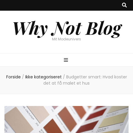
Why Not Blog
Mit Modeunivers
Forside
/
Ikke kategoriseret
/
Budgetter smart: Hvad koster
det at få malet et hus