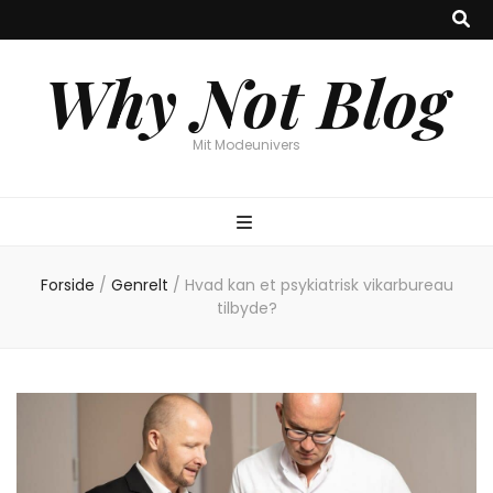
Why Not Blog
Mit Modeunivers
Forside
/
Genrelt
/
Hvad kan et psykiatrisk vikarbureau
tilbyde?