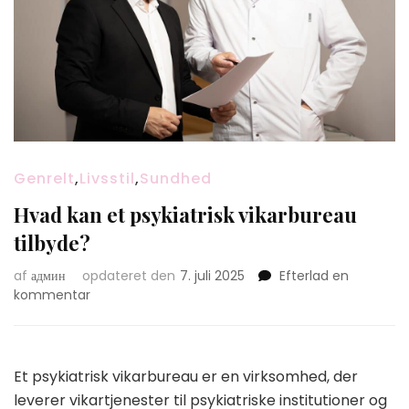
Genrelt
,
Livsstil
,
Sundhed
Hvad kan et psykiatrisk vikarbureau
tilbyde?
af
админ
opdateret den
7. juli 2025
Efterlad en
on
kommentar
Hvad
kan
et
psykiatrisk
Et psykiatrisk vikarbureau er en virksomhed, der
vikarbureau
leverer vikartjenester til psykiatriske institutioner og
tilbyde?