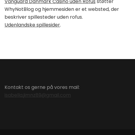
Vanguard Danmark Casino uden Rofus
støtter
WhyNotBlog og hjemmesiden er et websted, der
beskriver spillesteder uden rofus.
Udenlandske spillesider
.
Kontakt os gerne på vores mail:
isabella.jimnz89@gmail.com