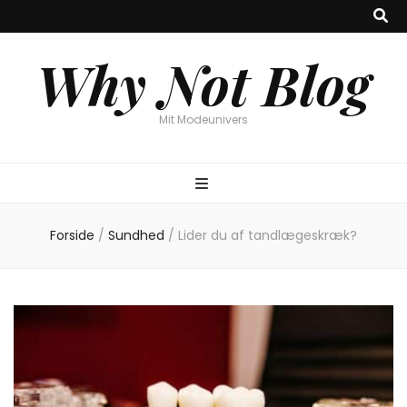
Why Not Blog
Mit Modeunivers
Forside
/
Sundhed
/
Lider du af tandlægeskræk?