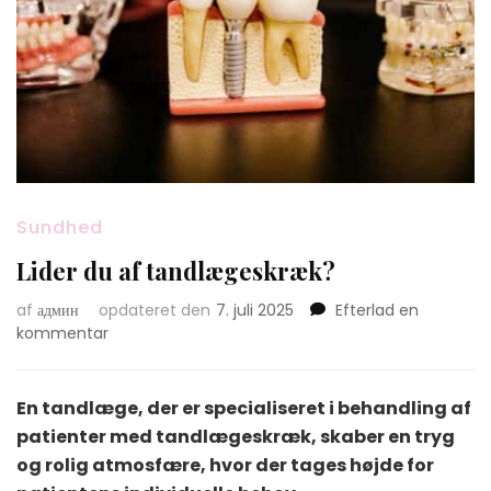
Sundhed
Lider du af tandlægeskræk?
af
админ
opdateret den
7. juli 2025
Efterlad en
on
kommentar
Lider
du
af
En tandlæge, der er specialiseret i behandling af
tandlægeskræk?
patienter med tandlægeskræk, skaber en tryg
og rolig atmosfære, hvor der tages højde for