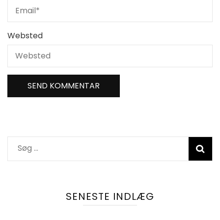
Websted
Søg
efter:
SENESTE INDLÆG