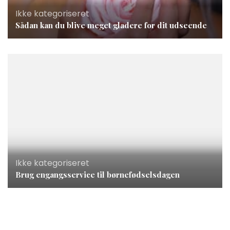
Ikke kategoriseret
Sådan kan du blive meget gladere for dit udseende
Ikke kategoriseret
Brug engangsservice til børnefødselsdagen