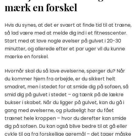
mærk en forskel
Hvis du synes, at det er svært at finde tid til at træne,
så lad være med at melde dig ind i et fitnesscenter.
Start med at lave nogle øvelser på gulvet i 20-30
minutter, og allerede efter et par uger vil du kunne
mærke en forskel.
Hvornår skal du så lave øvelserne, spørger du? Når
du kommer hjem fra arbejde, er du sikkert helt
smadret, men i stedet for at smide dig på sofaen, så
smid dig på gulvet i stedet – og tænk på de lækre
bukser i skabet. Når du ligger på gulvet, kan du gå i
gang med øvelserne, og pludseligt har du fået
trænet hele kroppen – hvor du derefter kan smide
dig på sofaen. Du kan også blive bedre til at gå eller
cykle til og fra forskellige gøremål – det tager måske