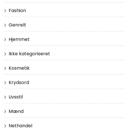
Fashion
Genrelt
Hjemmet
Ikke kategoriseret
Kosmetik
Krydsord
Livsstil
Mænd
Nethandel