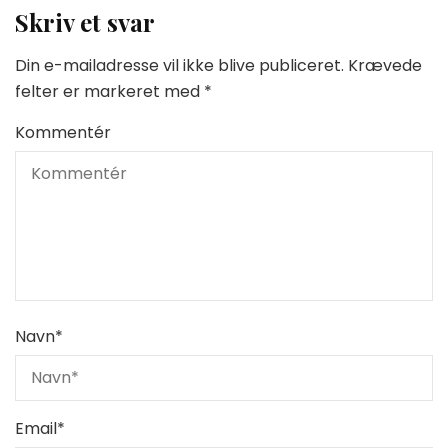
Skriv et svar
Din e-mailadresse vil ikke blive publiceret.
Krævede
felter er markeret med
*
Kommentér
Navn
*
Email
*