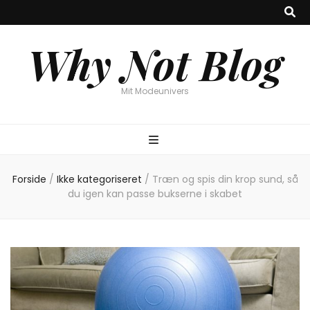
Why Not Blog
Mit Modeunivers
Forside
/
Ikke kategoriseret
/
Træn og spis din krop sund, så
du igen kan passe bukserne i skabet