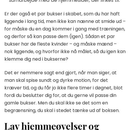
samarbejde med de hjemmesider, der linkes til.
krop
sund,
Er der også et par bukser i skabet, som du har haft
så
liggende i lang tid, men ikke kan nænne at smide ud –
du
igen
for måske du en dag kommer i gang med træningen,
kan
og derfor så kan passe dem (igen). Sådan et par
passe
bukser har de fleste kvinder – og måske mænd –
bukserne
nok liggende, og hvorfor ikke nå målet, så du igen kan
i
skabet
klemme dig ned i bukserne?
Det er nemmere sagt end gjort, når man siger, at
man skal spise sundt og dyrke motion, for det
kræver tid, og du får jo ikke flere timer i døgnet, blot
fordi du beslutter dig for, at du gerne vil passe din
gamle bukser. Men du skal ikke se det som en
begrænsning, du skal i stedet tænke ud af boksen.
Lav hjemmeøvelser og