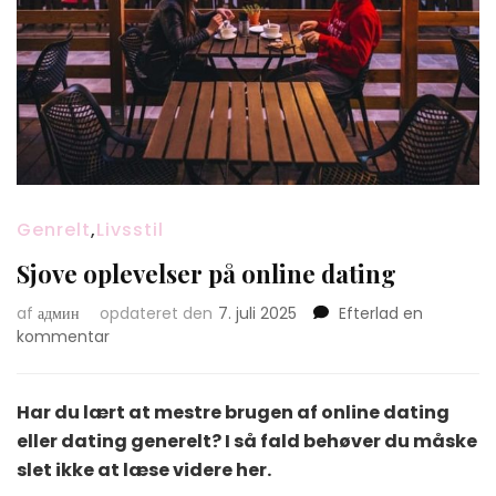
Genrelt
,
Livsstil
Sjove oplevelser på online dating
af
админ
opdateret den
7. juli 2025
Efterlad en
on
kommentar
Sjove
oplevelser
på
Har du lært at mestre brugen af online dating
online
eller dating generelt? I så fald behøver du måske
dating
slet ikke at læse videre her.