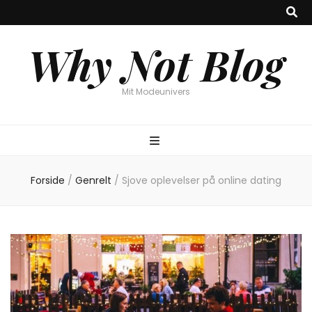
Why Not Blog
Mit Modeunivers
Forside
/
Genrelt
/
Sjove oplevelser på online dating