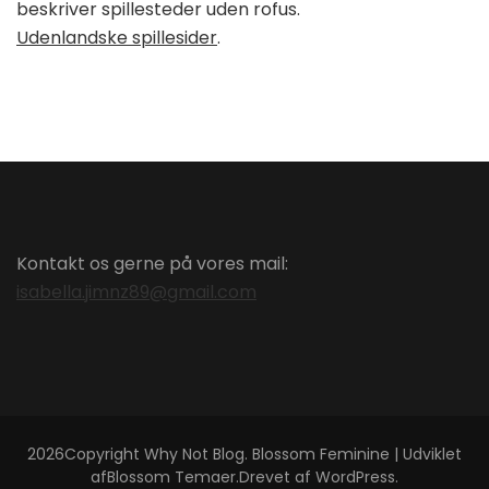
beskriver spillesteder uden rofus.
Udenlandske spillesider
.
Kontakt os gerne på vores mail:
isabella.jimnz89@gmail.com
2026Copyright
Why Not Blog
.
Blossom Feminine | Udviklet
af
Blossom Temaer
.Drevet af
WordPress
.