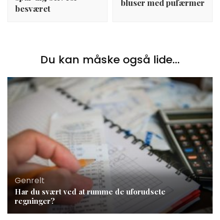
bluser med pufærmer
besværet
Du kan måske også lide...
Genrelt
Har du svært ved at rumme de uforudsete
regninger?