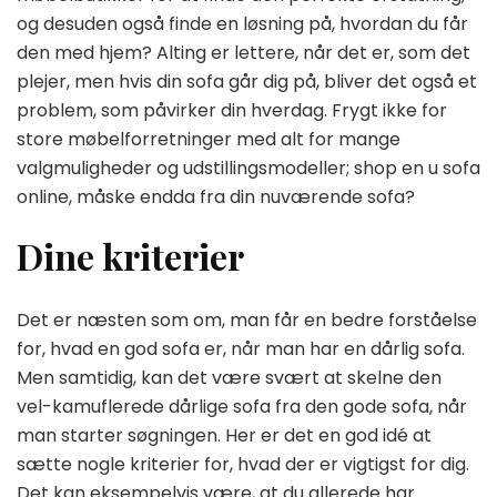
og desuden også finde en løsning på, hvordan du får
dumpende
fra
den med hjem? Alting er lettere, når det er, som det
oven…
plejer, men hvis din sofa går dig på, bliver det også et
problem, som påvirker din hverdag. Frygt ikke for
store møbelforretninger med alt for mange
valgmuligheder og udstillingsmodeller; shop en u sofa
online, måske endda fra din nuværende sofa?
Dine kriterier
Det er næsten som om, man får en bedre forståelse
for, hvad en god sofa er, når man har en dårlig sofa.
Men samtidig, kan det være svært at skelne den
vel-kamuflerede dårlige sofa fra den gode sofa, når
man starter søgningen. Her er det en god idé at
sætte nogle kriterier for, hvad der er vigtigst for dig.
Det kan eksempelvis være, at du allerede har