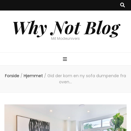
Why Not Blog
Mit Modeunivers
Forside
/
Hjemmet
/
Gid der kom en ny sofa dumpende fra
oven…