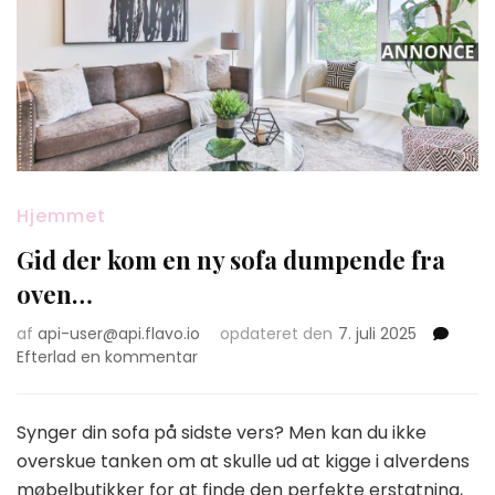
Hjemmet
Gid der kom en ny sofa dumpende fra
oven…
af
api-user@api.flavo.io
opdateret den
7. juli 2025
on
Efterlad en kommentar
Gid
der
kom
Synger din sofa på sidste vers? Men kan du ikke
en
overskue tanken om at skulle ud at kigge i alverdens
ny
møbelbutikker for at finde den perfekte erstatning,
sofa