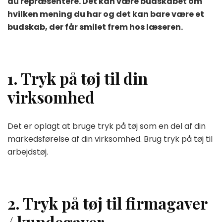
du repræsentere. Det kan være budskabet om
på
tøj
hvilken mening du har og det kan bare være et
til
budskab, der får smilet frem hos læseren.
1. Tryk på tøj til din
virksomhed
Det er oplagt at bruge tryk på tøj som en del af din
markedsførelse af din virksomhed. Brug tryk på tøj til
arbejdstøj.
2. Tryk på tøj til firmagaver
/ kundegaver