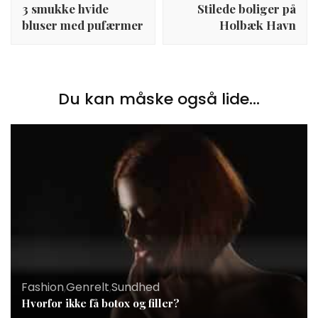
3 smukke hvide
Stilede boliger på
bluser med pufærmer
Holbæk Havn
Du kan måske også lide...
Fashion
,
Genrelt
,
Sundhed
Hvorfor ikke få botox og filler?