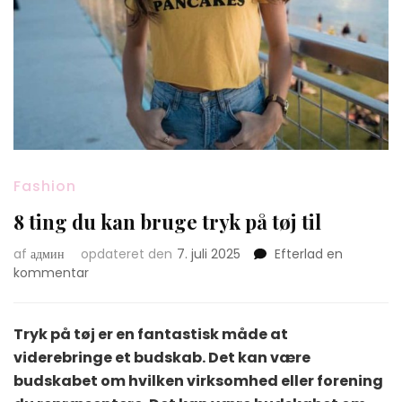
Fashion
8 ting du kan bruge tryk på tøj til
af
админ
opdateret den
7. juli 2025
Efterlad en
on
kommentar
8
ting
du
Tryk på tøj er en fantastisk måde at
kan
viderebringe et budskab. Det kan være
bruge
budskabet om hvilken virksomhed eller forening
tryk