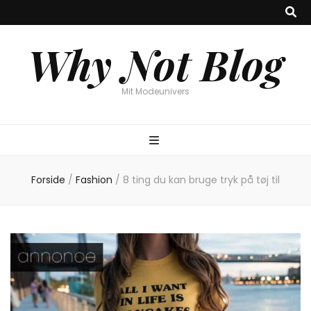
Why Not Blog
Mit Modeunivers
Forside
/
Fashion
/
8 ting du kan bruge tryk på tøj til